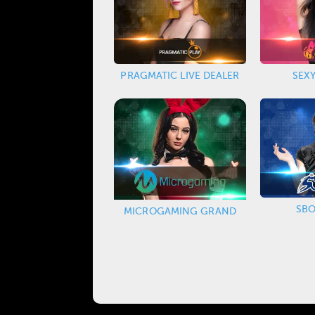
PRAGMATIC LIVE DEALER
SEX
SBO
MICROGAMING GRAND