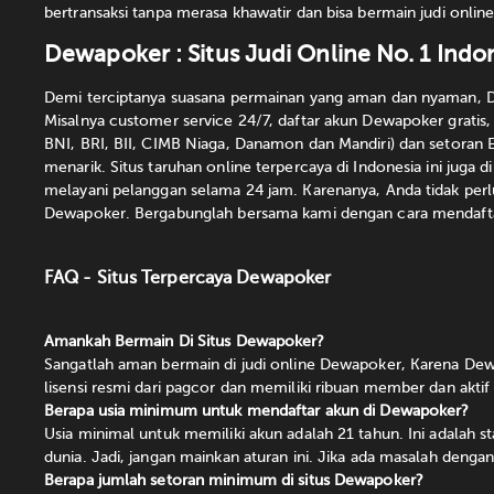
bertransaksi tanpa merasa khawatir dan bisa bermain judi onlin
Dewapoker : Situs Judi Online No. 1 Indo
Demi terciptanya suasana permainan yang aman dan nyaman, De
Misalnya customer service 24/7, daftar akun Dewapoker gratis, 
BNI, BRI, BII, CIMB Niaga, Danamon dan Mandiri) dan setoran E
menarik. Situs taruhan online terpercaya di Indonesia ini juga d
melayani pelanggan selama 24 jam. Karenanya, Anda tidak perlu k
Dewapoker. Bergabunglah bersama kami dengan cara mendaftar
FAQ - Situs Terpercaya Dewapoker
Amankah Bermain Di Situs Dewapoker?
Sangatlah aman bermain di judi online Dewapoker, Karena D
lisensi resmi dari pagcor dan memiliki ribuan member dan aktif 
Berapa usia minimum untuk mendaftar akun di Dewapoker?
Usia minimal untuk memiliki akun adalah 21 tahun. Ini adalah s
dunia. Jadi, jangan mainkan aturan ini. Jika ada masalah denga
Berapa jumlah setoran minimum di situs Dewapoker?