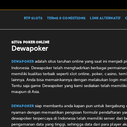
RTP SLOTS
TERMS & CONDITIONS
LINK ALTERNATIF
SITUS POKER ONLINE
Dewapoker
adalah situs taruhan online yang saat ini menjadi p
Dewapoker
Indonesia. Dewapoker telah menghadirkan berbagai permainan 
memiliki kualitas terbaik seperti slot online, poker, casino, t
lainnya. Anda bisa memainkannya dengan melakukan login mel
Tentu saja game Dewapoker yang kami sediakan telah memiliki l
maupun di Asia.
siap membantu anda kapan pun untuk bergabung de
Dewapoker
nyaman dengan memastikan pengisian formulir pendaftaran yan
dewapoker terpercaya di Indonesia telah memiliki server dari b
pengamanan data yang tinggi, sehingga data dari para player a