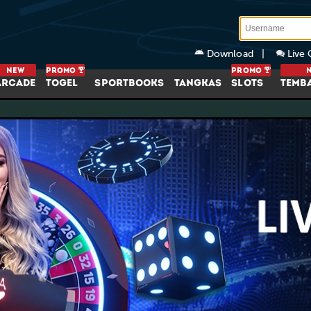
Download |
Live
NEW
PROMO
PROMO
ARCADE
TOGEL
SPORTBOOKS
TANGKAS
SLOTS
TEMB