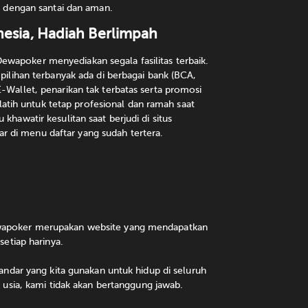
e dengan santai dan aman.
nesia, Hadiah Berlimpah
wapoker menyediakan segala fasilitas terbaik.
pilihan terbanyak ada di berbagai bank (BCA,
-Wallet, penarikan tak terbatas serta promosi
ilatih untuk tetap profesional dan ramah saat
hawatir kesulitan saat berjudi di situs
 di menu daftar yang sudah tertera.
ewapoker merupakan website yang mendapatkan
setiap harinya.
tandar yang kita gunakan untuk hidup di seluruh
n usia, kami tidak akan bertanggung jawab.