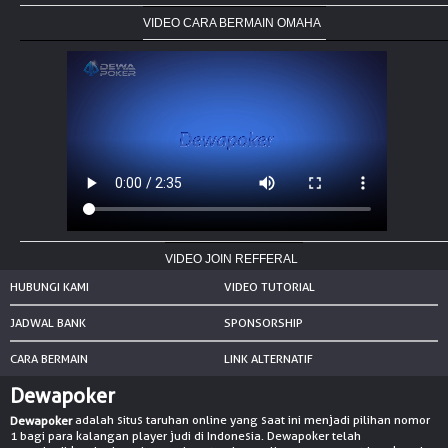
VIDEO CARA BERMAIN OMAHA
NEW
TANGKAS
RTP
DEPOSIT
WITHDRAW
PROMOSI
DOWNLOAD APLIKASI
VIDEO JOIN REFFERAL
HUBUNGI KAMI
VIDEO TUTORIAL
REFERRAL
JADWAL BANK
SPONSORSHIP
JACKPOT
CARA BERMAIN
LINK ALTERNATIF
VIP MEMBER
Dewapoker
adalah situs taruhan online yang saat ini menjadi pilihan nomor
Dewapoker
HUBUNGI KAMI
1 bagi para kalangan player judi di Indonesia. Dewapoker telah