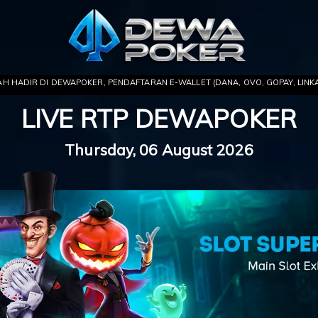
WAPOKER, PENDAFTARAN E-WALLET (DANA, OVO, GOPAY, LINKAJA, SHOPEEPAY) 
LIVE RTP DEWAPOKER
Thursday, 06 August 2026