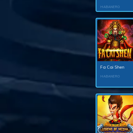
HABANERO
Fa Cai Shen
HABANERO