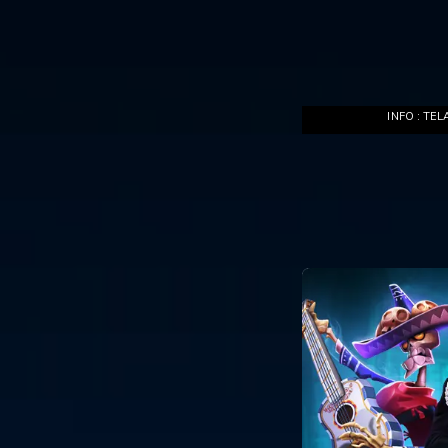
INFO : TELAH HADIR DI DE