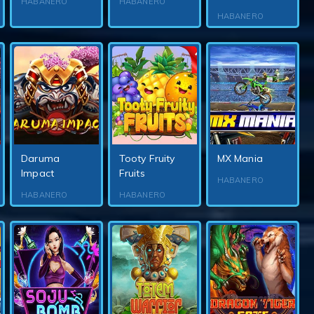
HABANERO
HABANERO
HABANERO
Daruma
Tooty Fruity
MX Mania
Impact
Fruits
HABANERO
HABANERO
HABANERO