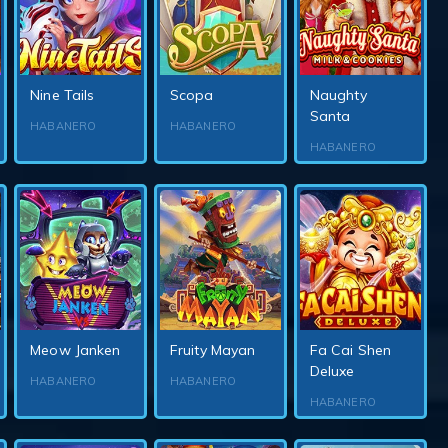
Nine Tails
Scopa
Naughty
Santa
HABANERO
HABANERO
HABANERO
Meow Janken
Fruity Mayan
Fa Cai Shen
Deluxe
HABANERO
HABANERO
HABANERO