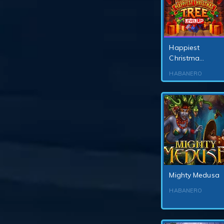
Happiest
Christma...
HABANERO
Mighty Medusa
HABANERO